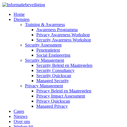
Home
Diensten
Training & Awareness
Awareness Programma
Privacy Awareness Workshop
Security Awareness Workshop
Security Assessment
Penetratietest
Social Engineering
Security Management
Security Beleid en Maatregelen
Security Consultancy
Security Quickscan
Managed Security
Privacy Management
Privacy Beleid en Maatregelen
Privacy Impact Assessment
Privacy Quickscan
Managed Privacy
Cases
Nieuws
Over ons
Werken bij