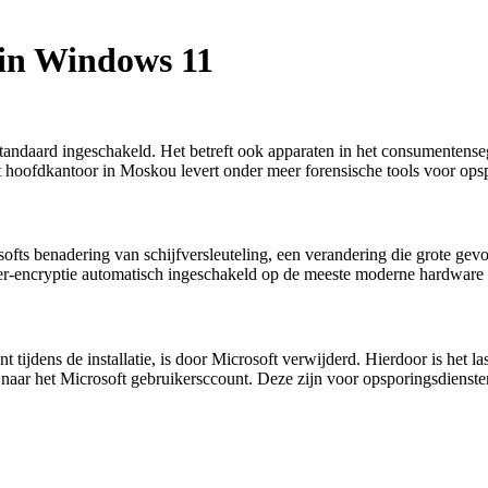
 in Windows 11
standaard ingeschakeld. Het betreft ook apparaten in het consumentens
t hoofdkantoor in Moskou levert onder meer forensische tools voor ops
s benadering van schijfversleuteling, een verandering die grote gevol
ker-encryptie automatisch ingeschakeld op de meeste moderne hardwar
jdens de installatie, is door Microsoft verwijderd. Hierdoor is het la
aar het Microsoft gebruikersccount. Deze zijn voor opsporingsdiensten