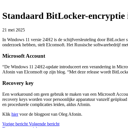
Standaard BitLocker-encryptie
21 mei 2025
In Windows 11 versie 24H2 is de schijfversleuteling door BitLocker 
onderzoek hebben, stelt Elcomsoft. Het Russische softwarebedrijf me
Microsoft Account
“De Windows 11 24H2-update introduceert een verandering in Microsoft
Afonin van Elcomsoft op zijn blog. “Met deze release wordt BitLoc
Recovery key
Een workaround om geen gebruik te maken van een Microsoft Account ti
recovery keys worden voor persoonlijke apparatuur vanzelf geüpload n
en procedurele complicaties leiden, aldus Afonin.
Klik
hier
voor de blogpost van Oleg Afonin.
Vorige
bericht
Volgende
bericht